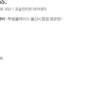
s.
로 160-1 포슬린아트 아카데미
완비
<투썸플레이스 울산시청점 맞은편>
06